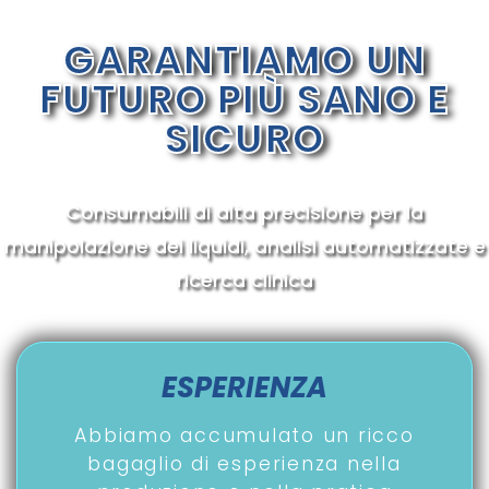
GARANTIAMO UN
FUTURO PIÙ SANO E
SICURO
Consumabili di alta precisione per la
manipolazione dei liquidi, analisi automatizzate e
ricerca clinica
ESPERIENZA
Abbiamo accumulato un ricco
bagaglio di esperienza nella